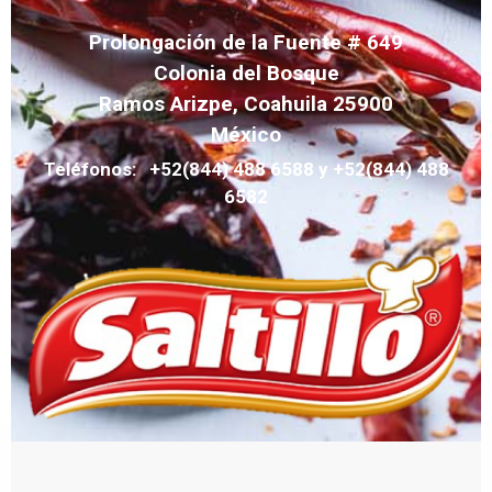
Prolongación de la Fuente # 649
Colonia del Bosque
Ramos Arizpe, Coahuila 25900
México
Teléfonos: +52(844) 488 6588 y +52(844) 488
6582