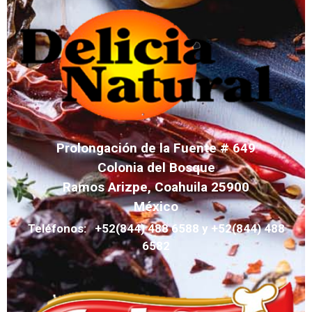
Prolongación de la Fuente # 649
Colonia del Bosque
Ramos Arizpe, Coahuila 25900
México
Teléfonos: +52(844) 488 6588 y +52(844) 488
6582