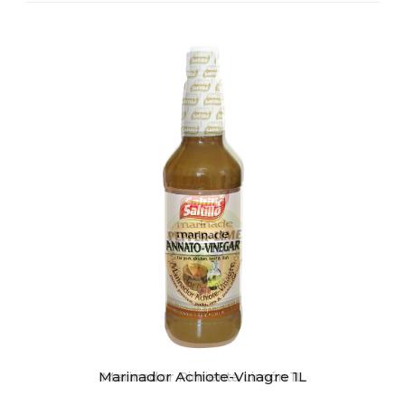
Marinador Achiote-Vinagre 1L
Marinador Pimienta Limón 1L