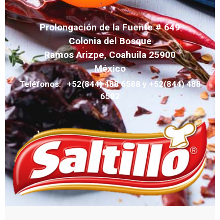
Prolongación de la Fuente # 649
Colonia del Bosque
Ramos Arizpe, Coahuila 25900
México
Teléfonos: +52(844) 488 6588 y +52(844) 488
6582