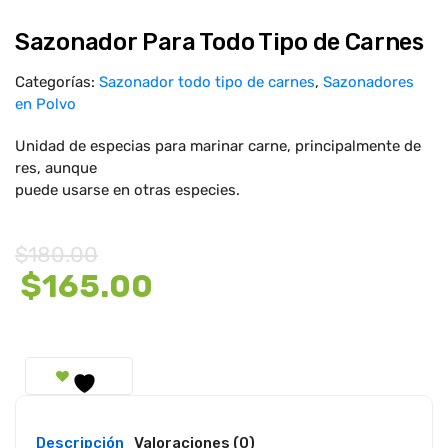
Sazonador Para Todo Tipo de Carnes
Categorías:
Sazonador todo tipo de carnes
,
Sazonadores
en Polvo
Unidad de especias para marinar carne, principalmente de
res, aunque
puede usarse en otras especies.
$
180.00
Original
Current
$
165.00
price
price
was:
is:
$180.00.
$165.00.
Descripción
Valoraciones (0)