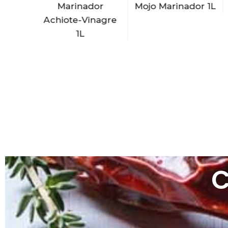
or
Marinador
Mojo Marinador 1L
Limón
Achiote-Vinagre
1L
C