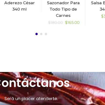
Aderezo César
Sazonador Para
Salsa 
340 ml
Todo Tipo de
34
Carnes
$
$
180.00
$
165.00
ontáctanos
Será un placer atenderte.