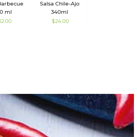
Barbecue
Salsa Chile-Ajo
Salsa Bufalitas
0 ml
340ml
340ml
32.00
$
24.00
$
22.00