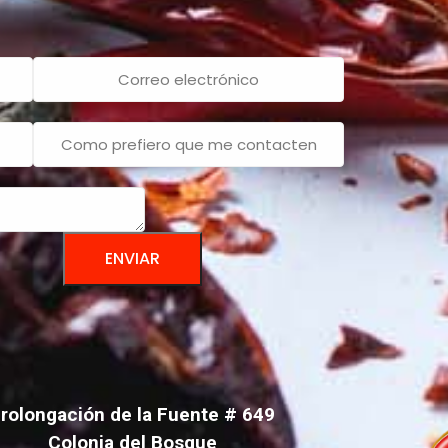
ENVIAR
rolongación de la Fuente # 649
Colonia del Bosque