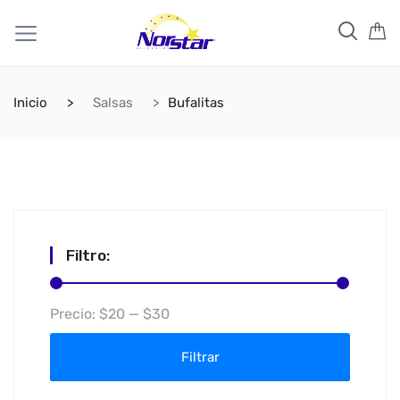
Inicio
Salsas
Bufalitas
Filtro:
Precio
Precio
Precio:
$20
—
$30
mínimo
máximo
Filtrar